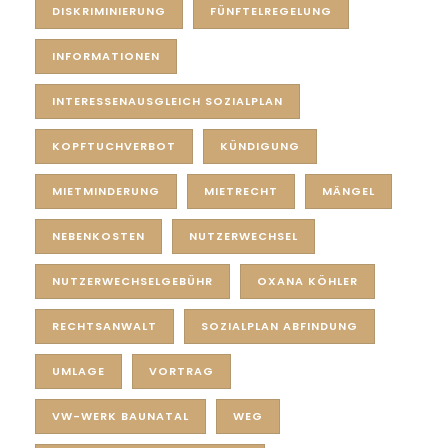
DISKRIMINIERUNG
FÜNFTELREGELUNG
INFORMATIONEN
INTERESSENAUSGLEICH SOZIALPLAN
KOPFTUCHVERBOT
KÜNDIGUNG
MIETMINDERUNG
MIETRECHT
MÄNGEL
NEBENKOSTEN
NUTZERWECHSEL
NUTZERWECHSELGEBÜHR
OXANA KÖHLER
RECHTSANWALT
SOZIALPLAN ABFINDUNG
UMLAGE
VORTRAG
VW-WERK BAUNATAL
WEG