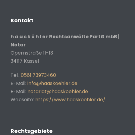
Kontakt
h a a s k ö h l e r Rechtsanwälte PartG mbB |
Notar
Opernstraße 11-13
34117
Kassel
Tel.:
0561 73973460
E-Mail:
info@haaskoehler.de
E-Mail:
notariat@haaskoehler.de
Webseite:
https://www.haaskoehler.de/
Rechtsgebiete