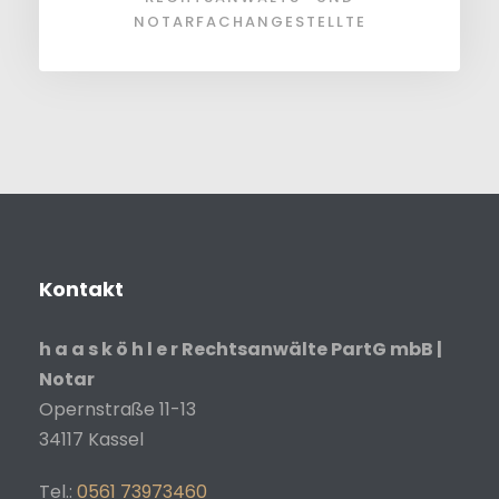
NOTARFACHANGESTELLTE
Kontakt
h a a s k ö h l e r Rechtsanwälte PartG mbB |
Notar
Opernstraße 11-13
34117
Kassel
Tel.:
0561 73973460