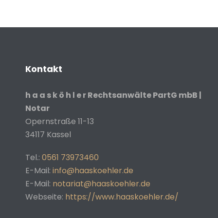
Kontakt
h a a s k ö h l e r Rechtsanwälte PartG mbB |
Notar
Opernstraße 11-13
34117
Kassel
Tel.:
0561 73973460
E-Mail:
info@haaskoehler.de
E-Mail:
notariat@haaskoehler.de
Webseite:
https://www.haaskoehler.de/