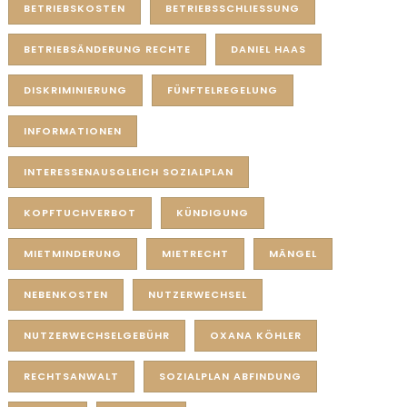
BETRIEBSKOSTEN
BETRIEBSSCHLIESSUNG
BETRIEBSÄNDERUNG RECHTE
DANIEL HAAS
DISKRIMINIERUNG
FÜNFTELREGELUNG
INFORMATIONEN
INTERESSENAUSGLEICH SOZIALPLAN
KOPFTUCHVERBOT
KÜNDIGUNG
MIETMINDERUNG
MIETRECHT
MÄNGEL
NEBENKOSTEN
NUTZERWECHSEL
NUTZERWECHSELGEBÜHR
OXANA KÖHLER
RECHTSANWALT
SOZIALPLAN ABFINDUNG