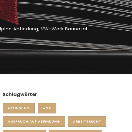
lplan Abfindung
,
VW-Werk Baunatal
Schlagwörter
ABFINDUNG
AGB
ANSPRUCH AUF ABFINDUNG
ARBEITSRECHT