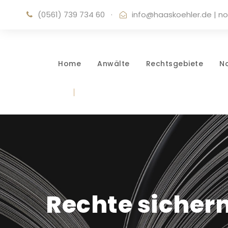
(0561) 739 734 60
·
info@haaskoehler.de
|
no
Home
Anwälte
Rechtsgebiete
N
Rechte sichern