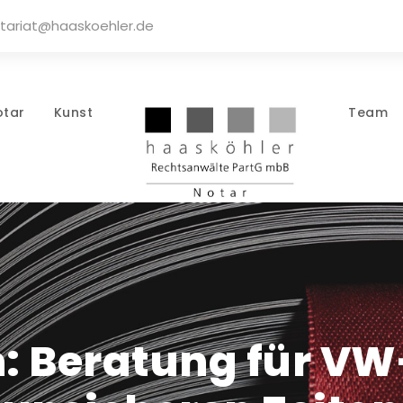
tariat@haaskoehler.de
otar
Kunst
Team
: Beratung für VW